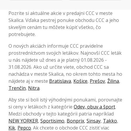
Pozrite si aktuálne akcie v predajni CCC v meste
Skalica. Vďaka pestrej ponuke obchodu CCC a jeho
skvelým cenám tu môžete kúpiť všetko, čo
potrebujete.
O nových akciách informuje CCC pravidelne
prostredníctvom svojich letákov. Najnovší CCC leták
u nás nájdete už dnes a je platný 01.08.2026 -
31.08.2026. Ako už určite viete, obchod CCC sa
nachádza v meste Skalica, no okrem tohto mesta ho
nájdete aj v meste
Bratislava
,
Košice
,
Prešov
,
Žilina
,
Trenčín
,
Nitra
.
Aby ste si boli istý výhodnými ponukami, porovnajte
si ceny v letákoch z kategórie
Odev, obuv a šport
.
Medzi obchody v tejto kategórii patria napríklad
NEW YORKER
,
Sportisimo
,
Bonprix
,
Sinsay
,
Takko
,
Kik
,
Pepco
. Ak chcete o obchode CCC zistiť viac