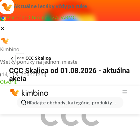
Aktuálne letáky vždy po ruke
Pridať do Chrome - ZADARMO
Kimbino
CCC Skalica
Všetky ponuky na jednom mieste
CCC Skalica od 01.08.2026 - aktuálna
(14,1 tis. hodnotení)
akcia
Otvoriť
REKLAMA
Hľadajte obchody, kategórie, produkty...