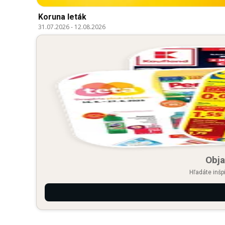
Koruna leták
31.07.2026
-
12.08.2026
Obja
Hľadáte inšp