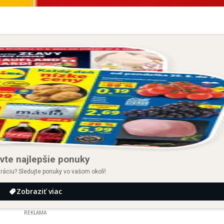
vte najlepšie ponuky
iráciu? Sledujte ponuky vo vašom okolí!
Zobraziť viac
REKLAMA