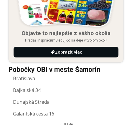
Objavte to najlepšie z vášho okolia
Hľadáš inšpiráciu? Sleduj čo sa deje v tvojom okolí!
Zobraziť viac
Pobočky OBI v meste Šamorín
Bratislava
Bajkalská 34
Dunajská Streda
Galantská cesta 16
REKLAMA