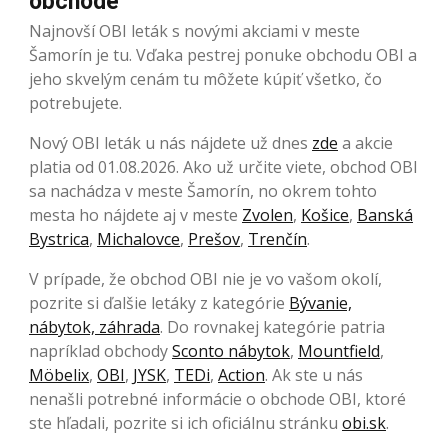
obchode
Najnovší OBI leták s novými akciami v meste
Šamorín je tu. Vďaka pestrej ponuke obchodu OBI a
jeho skvelým cenám tu môžete kúpiť všetko, čo
potrebujete.
Nový OBI leták u nás nájdete už dnes
zde
a akcie
platia od 01.08.2026. Ako už určite viete, obchod OBI
sa nachádza v meste Šamorín, no okrem tohto
mesta ho nájdete aj v meste
Zvolen
,
Košice
,
Banská
Bystrica
,
Michalovce
,
Prešov
,
Trenčín
.
V prípade, že obchod OBI nie je vo vašom okolí,
pozrite si ďalšie letáky z kategórie
Bývanie,
nábytok, záhrada
. Do rovnakej kategórie patria
napríklad obchody
Sconto nábytok
,
Mountfield
,
Möbelix
,
OBI
,
JYSK
,
TEDi
,
Action
. Ak ste u nás
nenašli potrebné informácie o obchode OBI, ktoré
ste hľadali, pozrite si ich oficiálnu stránku
obi.sk
.