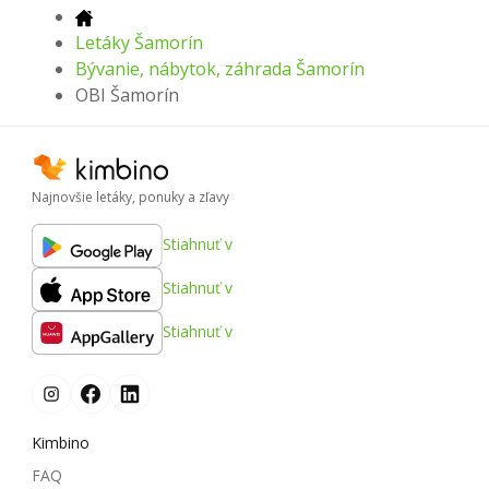
Letáky Šamorín
Bývanie, nábytok, záhrada Šamorín
OBI Šamorín
Najnovšie letáky, ponuky a zľavy
Stiahnuť v
Stiahnuť v
Stiahnuť v
Kimbino
FAQ