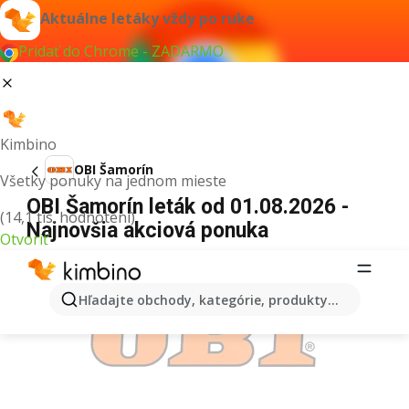
Aktuálne letáky vždy po ruke
Pridať do Chrome - ZADARMO
Kimbino
OBI Šamorín
Všetky ponuky na jednom mieste
OBI Šamorín leták od 01.08.2026 -
(14,1 tis. hodnotení)
Najnovšia akciová ponuka
Otvoriť
REKLAMA
Hľadajte obchody, kategórie, produkty...