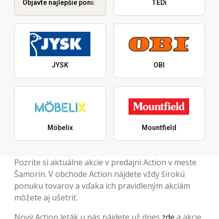
Objavte najlepšie ponuky
TEDi
JYSK
OBI
Möbelix
Mountfield
Pozrite si aktuálne akcie v predajni Action v meste
Šamorín. V obchode Action nájdete vždy širokú
ponuku tovarov a vďaka ich pravidleným akciám
môžete aj ušetriť.
Nový Action leták u nás nájdete už dnes
zde
a akcie