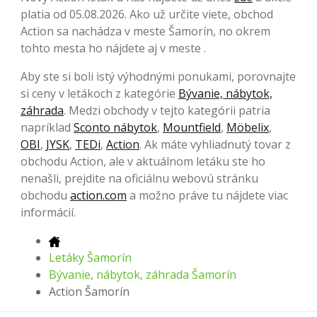
platia od 05.08.2026. Ako už určite viete, obchod
Action sa nachádza v meste Šamorín, no okrem
tohto mesta ho nájdete aj v meste .
Aby ste si boli istý výhodnými ponukami, porovnajte
si ceny v letákoch z kategórie
Bývanie, nábytok,
záhrada
. Medzi obchody v tejto kategórii patria
napríklad
Sconto nábytok
,
Mountfield
,
Möbelix
,
OBI
,
JYSK
,
TEDi
,
Action
. Ak máte vyhliadnutý tovar z
obchodu Action, ale v aktuálnom letáku ste ho
nenašli, prejdite na oficiálnu webovú stránku
obchodu
action.com
a možno práve tu nájdete viac
informácií.
Letáky Šamorín
Bývanie, nábytok, záhrada Šamorín
Action Šamorín