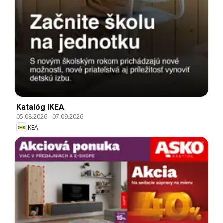
Katalóg IKEA
05.08.2026
-
07.09.2026
IKEA