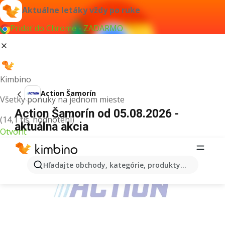
Aktuálne letáky vždy po ruke
Pridať do Chrome - ZADARMO
Kimbino
Action Šamorín
Všetky ponuky na jednom mieste
Action Šamorín od 05.08.2026 -
(14,1 tis. hodnotení)
aktuálna akcia
Otvoriť
REKLAMA
Hľadajte obchody, kategórie, produkty...