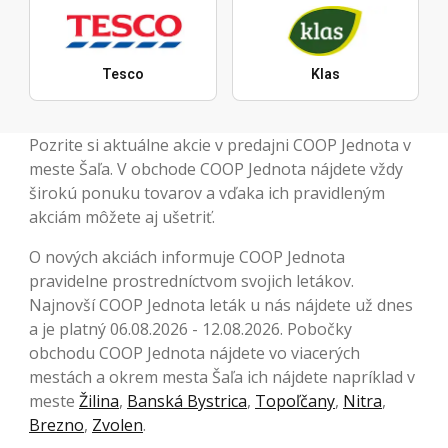
Tesco
Klas
Pozrite si aktuálne akcie v predajni COOP Jednota v
meste Šaľa. V obchode COOP Jednota nájdete vždy
širokú ponuku tovarov a vďaka ich pravidleným
akciám môžete aj ušetriť.
O nových akciách informuje COOP Jednota
pravidelne prostredníctvom svojich letákov.
Najnovší COOP Jednota leták u nás nájdete už dnes
a je platný 06.08.2026 - 12.08.2026. Pobočky
obchodu COOP Jednota nájdete vo viacerých
mestách a okrem mesta Šaľa ich nájdete napríklad v
meste
Žilina
,
Banská Bystrica
,
Topoľčany
,
Nitra
,
Brezno
,
Zvolen
.