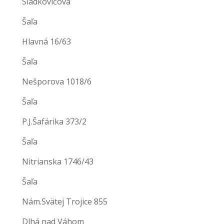
Sládkovičova
Šaľa
Hlavná 16/63
Šaľa
Nešporova 1018/6
Šaľa
P.J.Šafárika 373/2
Šaľa
Nitrianska 1746/43
Šaľa
Nám.Svätej Trojice 855
Dlhá nad Váhom