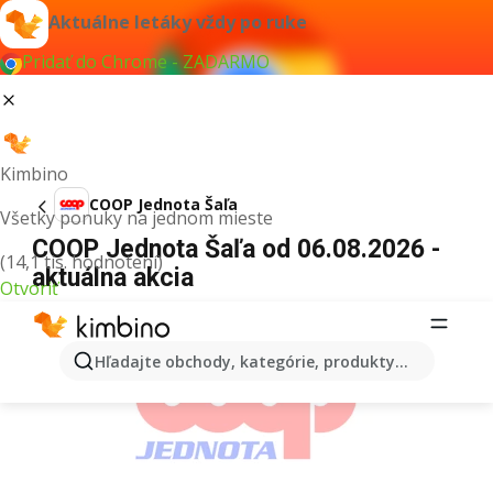
Aktuálne letáky vždy po ruke
Pridať do Chrome - ZADARMO
Kimbino
COOP Jednota Šaľa
Všetky ponuky na jednom mieste
COOP Jednota Šaľa od 06.08.2026 -
(14,1 tis. hodnotení)
aktuálna akcia
Otvoriť
REKLAMA
Hľadajte obchody, kategórie, produkty...