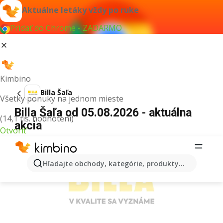
Aktuálne letáky vždy po ruke
Pridať do Chrome - ZADARMO
Kimbino
Billa Šaľa
Všetky ponuky na jednom mieste
Billa Šaľa od 05.08.2026 - aktuálna
(14,1 tis. hodnotení)
akcia
Otvoriť
REKLAMA
Hľadajte obchody, kategórie, produkty...