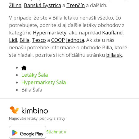
Žilina
,
Banská Bystrica
a
Trenčín
a ďalších.
V prípade, že ste v Billa letáku nenašli všetko, čo
potrebujete, pozrite si aj ďalšie letáky obchodov z
kategórie
Hypermarkety
, ako napríklad
Kaufland
,
Lidl
,
Billa
,
Tesco
a
COOP Jednota
. Ak ste u nás
nenašli potrebné informácie o obchode Billa, ktoré
ste hľadali, pozrite si ich oficiálnu stránku
billa.sk
.
Letáky Šaľa
Hypermarkety Šaľa
Billa Šaľa
Najnovšie letáky, ponuky a zľavy
Stiahnuť v