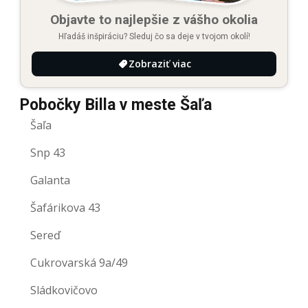
Objavte to najlepšie z vášho okolia
Hľadáš inšpiráciu? Sleduj čo sa deje v tvojom okolí!
Zobraziť viac
Pobočky Billa v meste Šaľa
Šaľa
Snp 43
Galanta
Šafárikova 43
Sereď
Cukrovarská 9a/49
Sládkovičovo