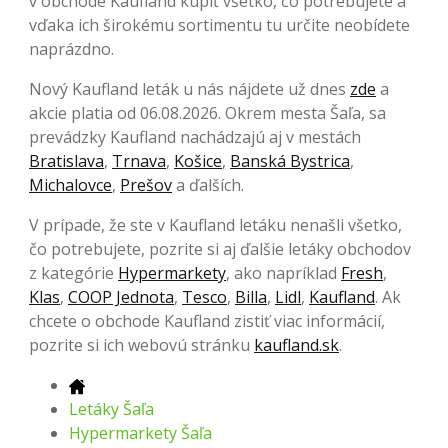
v obchode Kaufland kúpiť všetko, čo potrebujete a
vďaka ich širokému sortimentu tu určite neobídete
naprázdno.
Nový Kaufland leták u nás nájdete už dnes
zde
a
akcie platia od 06.08.2026. Okrem mesta Šaľa, sa
prevádzky Kaufland nachádzajú aj v mestách
Bratislava
,
Trnava
,
Košice
,
Banská Bystrica
,
Michalovce
,
Prešov
a ďalších.
V prípade, že ste v Kaufland letáku nenašli všetko,
čo potrebujete, pozrite si aj ďalšie letáky obchodov
z kategórie
Hypermarkety
, ako napríklad
Fresh
,
Klas
,
COOP Jednota
,
Tesco
,
Billa
,
Lidl
,
Kaufland
. Ak
chcete o obchode Kaufland zistiť viac informácií,
pozrite si ich webovú stránku
kaufland.sk
.
Letáky Šaľa
Hypermarkety Šaľa