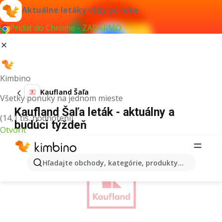
Aktuálne letáky vždy po ruke
Pridať do Chrome - ZADARMO
Kimbino
Kaufland Šaľa
Všetky ponuky na jednom mieste
Kaufland Šaľa leták - aktuálny a
(14,1 tis. hodnotení)
budúci týždeň
Otvoriť
REKLAMA
Hľadajte obchody, kategórie, produkty...