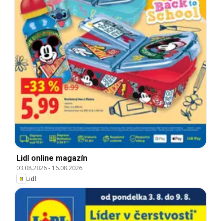
Lidl online magazín
03.08.2026
-
16.08.2026
Lidl