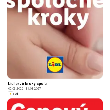
Lidl prvé kroky spolu
02.03.2026
-
31.03.2027
Lidl