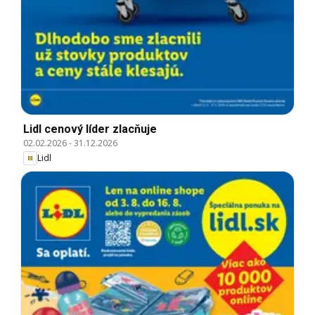
Lidl cenový líder zlacňuje
02.02.2026
-
31.12.2026
Lidl