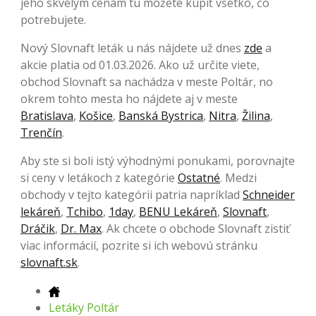
jeho skvelým cenám tu môžete kúpiť všetko, čo
potrebujete.
Nový Slovnaft leták u nás nájdete už dnes
zde
a
akcie platia od 01.03.2026. Ako už určite viete,
obchod Slovnaft sa nachádza v meste Poltár, no
okrem tohto mesta ho nájdete aj v meste
Bratislava
,
Košice
,
Banská Bystrica
,
Nitra
,
Žilina
,
Trenčín
.
Aby ste si boli istý výhodnými ponukami, porovnajte
si ceny v letákoch z kategórie
Ostatné
. Medzi
obchody v tejto kategórii patria napríklad
Schneider
lekáreň
,
Tchibo
,
1day
,
BENU Lekáreň
,
Slovnaft
,
Dráčik
,
Dr. Max
. Ak chcete o obchode Slovnaft zistiť
viac informácií, pozrite si ich webovú stránku
slovnaft.sk
.
Letáky Poltár