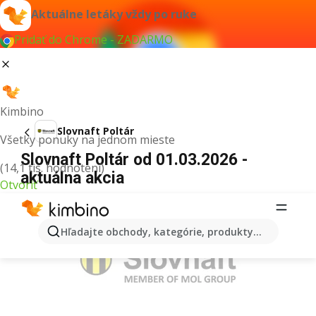
Aktuálne letáky vždy po ruke
Pridať do Chrome - ZADARMO
Kimbino
Slovnaft Poltár
Všetky ponuky na jednom mieste
Slovnaft Poltár od 01.03.2026 -
(14,1 tis. hodnotení)
aktuálna akcia
Otvoriť
REKLAMA
Hľadajte obchody, kategórie, produkty...