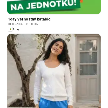
1day vernostný katalóg
01.08.2026
-
31.10.2026
1day