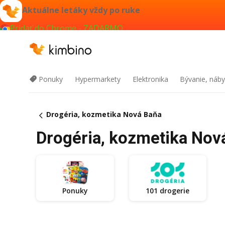
Aktuálne letáky vždy po ruke
Pridať do Chrome - ZADARMO
Ponuky
Hypermarkety
Elektronika
Bývanie, náby
Drogéria, kozmetika Nová Baňa
Drogéria, kozmetika Nová
Ponuky
101 drogerie