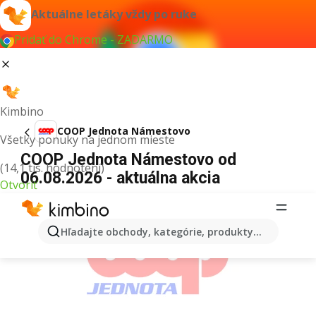
Aktuálne letáky vždy po ruke
Pridať do Chrome - ZADARMO
Kimbino
COOP Jednota Námestovo
Všetky ponuky na jednom mieste
COOP Jednota Námestovo od
(14,1 tis. hodnotení)
06.08.2026 - aktuálna akcia
Otvoriť
REKLAMA
Hľadajte obchody, kategórie, produkty...