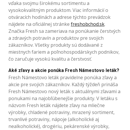
vďaka svojmu širokému sortimentu a
vysokokvalitným produktom. Viac informácií o
otváracích hodinách a adrese týchto prevádzok
nájdete na oficiálnej stránke
freshobchod.sk
.
Značka Fresh sa zameriava na ponúkanie čerstvých
a zdravých potravín a produktov pre svojich
zákazníkov. Všetky produkty sú dodávané z
miestnych fariem a poľnohospodárskych podnikov,
čo zaručuje vysokú kvalitu a čerstvosť.
Aké zľavy a akcie ponúka Fresh Námestovo leták?
Fresh Námestovo leták pravidelne ponúka zľavy a
akcie pre svojich zákazníkov. Každý týždeň prináša
Fresh Námestovo nový leták s aktuálnymi zľavami a
ponukami na najobľúbenejšie produkty. V letáku s
názvom Fresh leták nájdete zľavy na mliečne
výrobky, chladené potraviny, mrazený sortiment,
trvanlivé potraviny, nápoje (alkoholické aj
nealkoholické), drogériu, pekárenské výrobky,