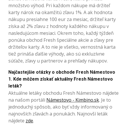
množstvo výhod. Pri každom nákupe má držiteľ
karty nárok na okamžitú zľavu 1%. A ak hodnota
nákupu presiahne 100 eur za mesiac, držiteľ karty
získa až 2% zľavu z hodnoty každého nákupu v
nasledujúcom mesiaci. Okrem toho, každý týždeň
ponúka obchod Fresh špeciálne akcie a zľavy pre
držiteľov karty. A to nie je všetko, vernostná karta
tiež prináša ďalšie výhody, ako sú exkluzívne
súťaže, zľavy u partnerov a prehľady nákupov.
Najčastejšie otázky o obchode Fresh Námestovo
1. Kde môžem získať aktuálny Fresh Námestovo
leták?
Aktuálne letáky obchodu Fresh Námestovo nájdete
na našom portáli
Námestovo - Kimbino.sk
. Je to
jednoduchý spôsob, ako byť vždy informovaný o
najnovších zľavách a ponukách. Najnovší leták
nájdete
zde
.