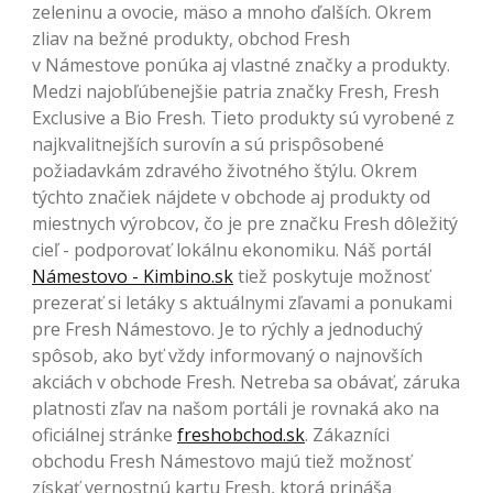
zeleninu a ovocie, mäso a mnoho ďalších. Okrem
zliav na bežné produkty, obchod Fresh
v Námestove ponúka aj vlastné značky a produkty.
Medzi najobľúbenejšie patria značky Fresh, Fresh
Exclusive a Bio Fresh. Tieto produkty sú vyrobené z
najkvalitnejších surovín a sú prispôsobené
požiadavkám zdravého životného štýlu. Okrem
týchto značiek nájdete v obchode aj produkty od
miestnych výrobcov, čo je pre značku Fresh dôležitý
cieľ - podporovať lokálnu ekonomiku. Náš portál
Námestovo - Kimbino.sk
tiež poskytuje možnosť
prezerať si letáky s aktuálnymi zľavami a ponukami
pre Fresh Námestovo. Je to rýchly a jednoduchý
spôsob, ako byť vždy informovaný o najnovších
akciách v obchode Fresh. Netreba sa obávať, záruka
platnosti zľav na našom portáli je rovnaká ako na
oficiálnej stránke
freshobchod.sk
. Zákazníci
obchodu Fresh Námestovo majú tiež možnosť
získať vernostnú kartu Fresh, ktorá prináša