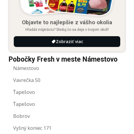
Objavte to najlepšie z vášho okolia
Hľadáš inšpiráciu? Sleduj čo sa deje v tvojom okolí!
Zobraziť viac
Pobočky Fresh v meste Námestovo
Námestovo
Vavrečka 50
Ťapešovo
Ťapešovo
Bobrov
Vyšný koniec 171