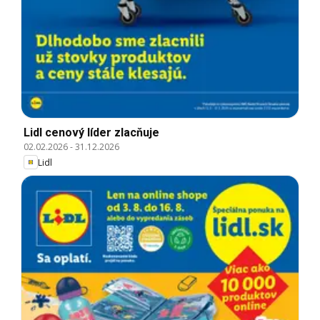
Lidl cenový líder zlacňuje
02.02.2026
-
31.12.2026
Lidl