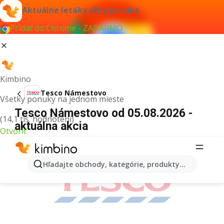
Aktuálne letáky vždy po ruke
Pridať do Chrome - ZADARMO
Kimbino
Tesco Námestovo
Všetky ponuky na jednom mieste
Tesco Námestovo od 05.08.2026 -
(14,1 tis. hodnotení)
aktuálna akcia
Otvoriť
REKLAMA
Hľadajte obchody, kategórie, produkty...