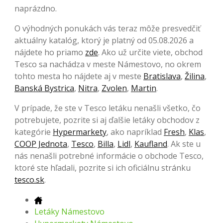
naprázdno.
O výhodných ponukách vás teraz môže presvedčiť
aktuálny katalóg, ktorý je platný od 05.08.2026 a
nájdete ho priamo
zde
. Ako už určite viete, obchod
Tesco sa nachádza v meste Námestovo, no okrem
tohto mesta ho nájdete aj v meste
Bratislava
,
Žilina
,
Banská Bystrica
,
Nitra
,
Zvolen
,
Martin
.
V prípade, že ste v Tesco letáku nenašli všetko, čo
potrebujete, pozrite si aj ďalšie letáky obchodov z
kategórie
Hypermarkety
, ako napríklad
Fresh
,
Klas
,
COOP Jednota
,
Tesco
,
Billa
,
Lidl
,
Kaufland
. Ak ste u
nás nenašli potrebné informácie o obchode Tesco,
ktoré ste hľadali, pozrite si ich oficiálnu stránku
tesco.sk
.
Letáky Námestovo