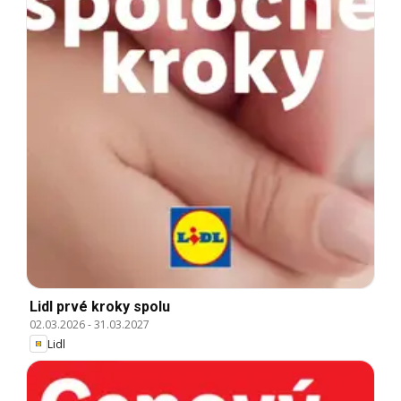
Lidl prvé kroky spolu
02.03.2026
-
31.03.2027
Lidl