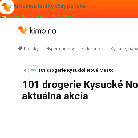
Aktuálne letáky vždy po ruke
Pridať do Chrome - ZADARMO
Ponuky
Hypermarkety
Elektronika
Bývanie, náby
101 drogerie Kysucké Nové Mesto
101 drogerie Kysucké No
aktuálna akcia