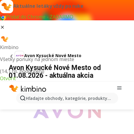
Aktuálne letáky vždy po ruke
Pridať do Chrome - ZADARMO
Kimbino
Avon Kysucké Nové Mesto
Všetky ponuky na jednom mieste
Avon Kysucké Nové Mesto od
(14,1 tis. hodnotení)
01.08.2026 - aktuálna akcia
Otvoriť
REKLAMA
Hľadajte obchody, kategórie, produkty...