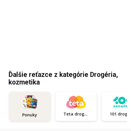
Ďalšie reťazce z kategórie Drogéria,
kozmetika
Teta drogerie
101
Ponuky