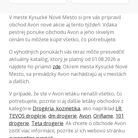
V meste Kysucké Nové Mesto si pre vás pripravil
obchod Avon nové akcie aj tento týždeň. Vďaka
pestrej ponuke obchodu Avon a jeho skvelým
cenám tu môžete kúpiť všetko, čo potrebujete.
O výhodných ponukách vás teraz môže presvedčiť
aktuálny katalóg, ktorý je platný od 01.08.2026 a
nájdete ho priamo
zde
. Okrem mesta Kysucké Nové
Mesto, sa prevádzky Avon nachádzajú aj v mestách
a ďalších.
V prípade, že ste v Avon letáku nenašli všetko, čo
potrebujete, pozrite si aj ďalšie letáky obchodov z
kategórie
Drogéria, kozmetika
, ako napríklad
LR
,
TEVOS drogérie
,
dm drogerie
,
Avon
,
Oriflame
,
101
drogerie
,
Teta drogerie
. Ak chcete o obchode Avon
zistiť viac informácií, pozrite si ich webovú stránku
avononline.avon.sk
.