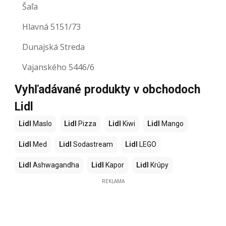
Šaľa
Hlavná 5151/73
Dunajská Streda
Vajanského 5446/6
Vyhľadávané produkty v obchodoch
Lidl
Lidl
Maslo
Lidl
Pizza
Lidl
Kiwi
Lidl
Mango
Lidl
Med
Lidl
Sodastream
Lidl
LEGO
Lidl
Ashwagandha
Lidl
Kapor
Lidl
Krúpy
REKLAMA