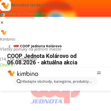
Aktuálne letáky vždy po ruke
Pridať do Chrome - ZADARMO
Kimbino
COOP Jednota Kolárovo
Všetky ponuky na jednom mieste
COOP Jednota Kolárovo od
(14,1 tis. hodnotení)
06.08.2026 - aktuálna akcia
Otvoriť
REKLAMA
Hľadajte obchody, kategórie, produkty...