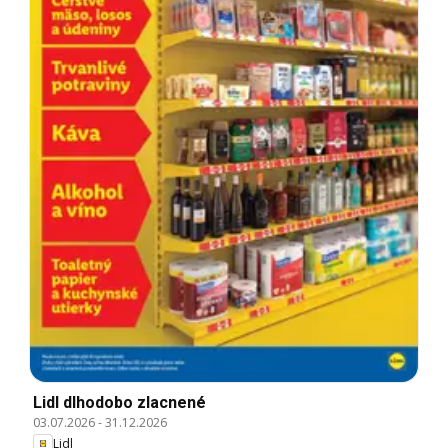
Lidl dlhodobo zlacnené
03.07.2026
-
31.12.2026
Lidl