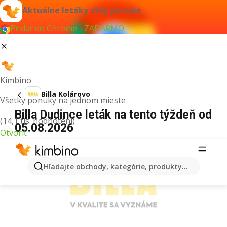
Aktuálne letáky vždy po ruke
Pridať do Chrome - ZADARMO
Kimbino
Billa Kolárovo
Všetky ponuky na jednom mieste
Billa Dudince leták na tento týždeň od
(14,1 tis. hodnotení)
05.08.2026
Otvoriť
REKLAMA
Hľadajte obchody, kategórie, produkty...