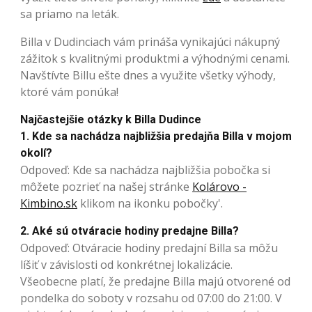
sa priamo na leták.
Billa v Dudinciach vám prináša vynikajúci nákupný
zážitok s kvalitnými produktmi a výhodnými cenami.
Navštívte Billu ešte dnes a využite všetky výhody,
ktoré vám ponúka!
Najčastejšie otázky k Billa Dudince
1. Kde sa nachádza najbližšia predajňa Billa v mojom
okolí?
Odpoveď: Kde sa nachádza najbližšia pobočka si
môžete pozrieť na našej stránke
Kolárovo -
Kimbino.sk
klikom na ikonku pobočky'.
2. Aké sú otváracie hodiny predajne Billa?
Odpoveď: Otváracie hodiny predajní Billa sa môžu
líšiť v závislosti od konkrétnej lokalizácie.
Všeobecne platí, že predajne Billa majú otvorené od
pondelka do soboty v rozsahu od 07:00 do 21:00. V