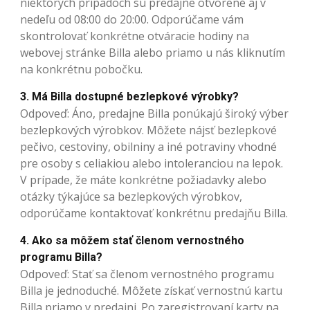
niektorých prípadoch sú predajne otvorené aj v
nedeľu od 08:00 do 20:00. Odporúčame vám
skontrolovať konkrétne otváracie hodiny na
webovej stránke Billa alebo priamo u nás kliknutím
na konkrétnu pobočku.
3. Má Billa dostupné bezlepkové výrobky?
Odpoveď: Áno, predajne Billa ponúkajú široký výber
bezlepkových výrobkov. Môžete nájsť bezlepkové
pečivo, cestoviny, obilniny a iné potraviny vhodné
pre osoby s celiakiou alebo intoleranciou na lepok.
V prípade, že máte konkrétne požiadavky alebo
otázky týkajúce sa bezlepkových výrobkov,
odporúčame kontaktovať konkrétnu predajňu Billa.
4. Ako sa môžem stať členom vernostného
programu Billa?
Odpoveď: Stať sa členom vernostného programu
Billa je jednoduché. Môžete získať vernostnú kartu
Billa priamo v predajni. Po zaregistrovaní karty na