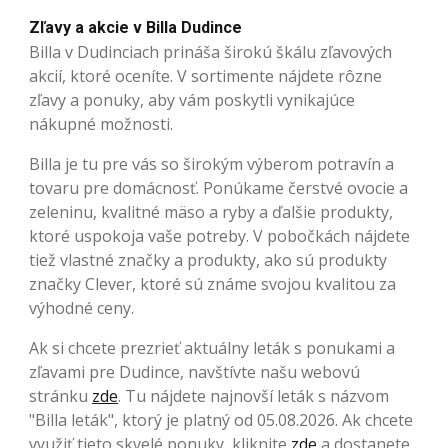
Zľavy a akcie v Billa Dudince
Billa v Dudinciach prináša širokú škálu zľavových
akcií, ktoré oceníte. V sortimente nájdete rôzne
zľavy a ponuky, aby vám poskytli vynikajúce
nákupné možnosti.
Billa je tu pre vás so širokým výberom potravín a
tovaru pre domácnosť. Ponúkame čerstvé ovocie a
zeleninu, kvalitné mäso a ryby a ďalšie produkty,
ktoré uspokoja vaše potreby. V pobočkách nájdete
tiež vlastné značky a produkty, ako sú produkty
značky Clever, ktoré sú známe svojou kvalitou za
výhodné ceny.
Ak si chcete prezrieť aktuálny leták s ponukami a
zľavami pre Dudince, navštívte našu webovú
stránku
zde
. Tu nájdete najnovší leták s názvom
"Billa leták", ktorý je platný od 05.08.2026. Ak chcete
využiť tieto skvelé ponuky, kliknite
zde
a dostanete