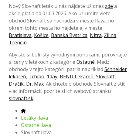
Nový Slovnaft leták u nás nájdete už dnes
zde
a
akcie platia od 01.03.2026. Ako už určite viete,
obchod Slovnaft sa nachádza v meste Ilava, no
okrem tohto mesta ho nájdete aj v meste
Bratislava
,
Košice
,
Banská Bystrica
,
Nitra
,
Žilina
,
Trenčín
.
Aby ste si boli istý výhodnými ponukami, porovnajte
si ceny v letákoch z kategórie
Ostatné
. Medzi
obchody v tejto kategórii patria napríklad
Schneider
lekáreň
,
Tchibo
,
1day
,
BENU Lekáreň
,
Slovnaft
,
Dráčik
,
Dr. Max
. Ak chcete o obchode Slovnaft zistiť
viac informácií, pozrite si ich webovú stránku
slovnaft.sk
.
Letáky Ilava
Ostatné Ilava
Slovnaft Ilava