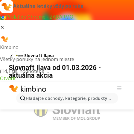
Aktuálne letáky vždy po ruke
Pridať do Chrome - ZADARMO
Kimbino
Slovnaft Ilava
Všetky ponuky na jednom mieste
Slovnaft Ilava od 01.03.2026 -
(14,1 tis. hodnotení)
aktuálna akcia
Otvoriť
REKLAMA
Hľadajte obchody, kategórie, produkty...