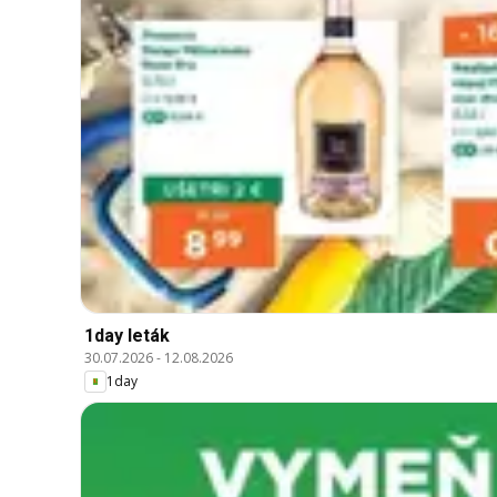
1day leták
30.07.2026
-
12.08.2026
1day