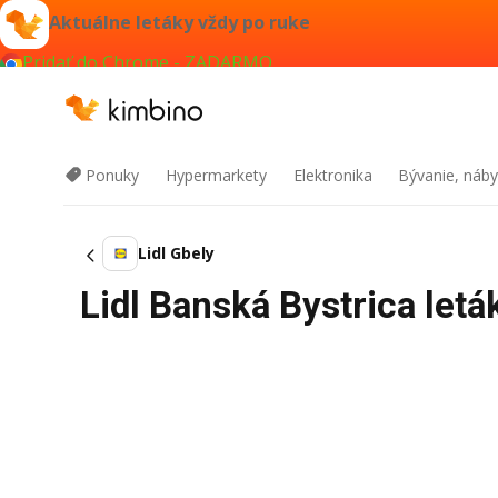
Aktuálne letáky vždy po ruke
Pridať do Chrome - ZADARMO
Ponuky
Hypermarkety
Elektronika
Bývanie, náby
Lidl Gbely
Lidl Banská Bystrica let