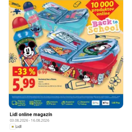
Lidl online magazín
03.08.2026
-
16.08.2026
Lidl