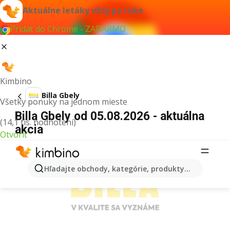
Aktuálne letáky vždy po ruke
Pridať do Chrome - ZADARMO
Kimbino
Billa Gbely
Všetky ponuky na jednom mieste
Billa Gbely od 05.08.2026 - aktuálna
(14,1 tis. hodnotení)
akcia
Otvoriť
REKLAMA
Hľadajte obchody, kategórie, produkty...