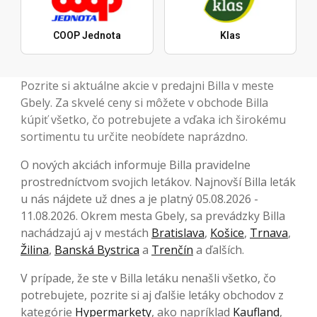
COOP Jednota
Klas
Pozrite si aktuálne akcie v predajni Billa v meste
Gbely. Za skvelé ceny si môžete v obchode Billa
kúpiť všetko, čo potrebujete a vďaka ich širokému
sortimentu tu určite neobídete naprázdno.
O nových akciách informuje Billa pravidelne
prostredníctvom svojich letákov. Najnovší Billa leták
u nás nájdete už dnes a je platný 05.08.2026 -
11.08.2026. Okrem mesta Gbely, sa prevádzky Billa
nachádzajú aj v mestách
Bratislava
,
Košice
,
Trnava
,
Žilina
,
Banská Bystrica
a
Trenčín
a ďalších.
V prípade, že ste v Billa letáku nenašli všetko, čo
potrebujete, pozrite si aj ďalšie letáky obchodov z
kategórie
Hypermarkety
, ako napríklad
Kaufland
,