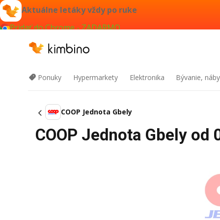
Aktuálne letáky vždy po ruke
Pridať do Chrome - ZADARMO
Ponuky
Hypermarkety
Elektronika
Bývanie, náby
COOP Jednota Gbely
COOP Jednota Gbely od 0