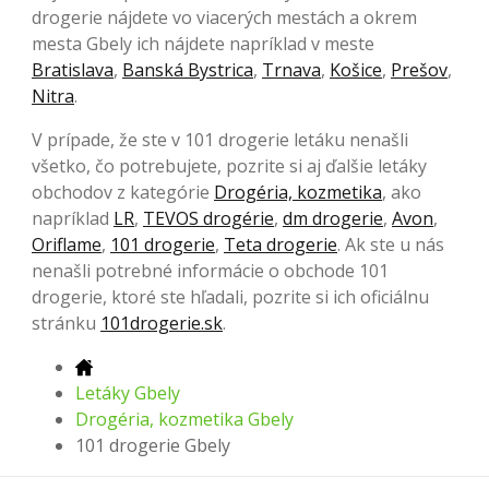
drogerie nájdete vo viacerých mestách a okrem
mesta Gbely ich nájdete napríklad v meste
Bratislava
,
Banská Bystrica
,
Trnava
,
Košice
,
Prešov
,
Nitra
.
V prípade, že ste v 101 drogerie letáku nenašli
všetko, čo potrebujete, pozrite si aj ďalšie letáky
obchodov z kategórie
Drogéria, kozmetika
, ako
napríklad
LR
,
TEVOS drogérie
,
dm drogerie
,
Avon
,
Oriflame
,
101 drogerie
,
Teta drogerie
. Ak ste u nás
nenašli potrebné informácie o obchode 101
drogerie, ktoré ste hľadali, pozrite si ich oficiálnu
stránku
101drogerie.sk
.
Letáky Gbely
Drogéria, kozmetika Gbely
101 drogerie Gbely