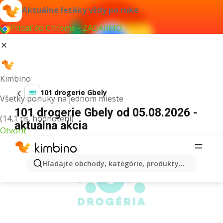
Aktuálne letáky vždy po ruke
Pridať do Chrome - ZADARMO
Kimbino
101 drogerie Gbely
Všetky ponuky na jednom mieste
101 drogerie Gbely od 05.08.2026 -
(14,1 tis. hodnotení)
aktuálna akcia
Otvoriť
REKLAMA
Hľadajte obchody, kategórie, produkty...