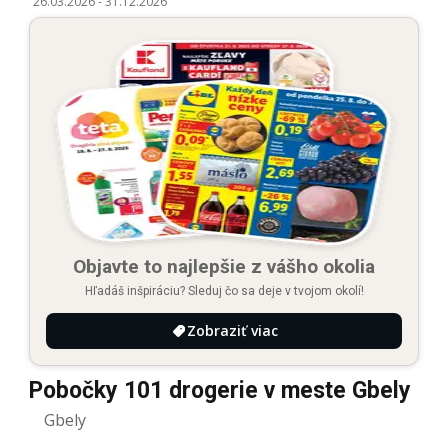
26.03.2026
-
31.12.2026
Objavte to najlepšie z vášho okolia
Hľadáš inšpiráciu? Sleduj čo sa deje v tvojom okolí!
Zobraziť viac
Pobočky 101 drogerie v meste Gbely
Gbely