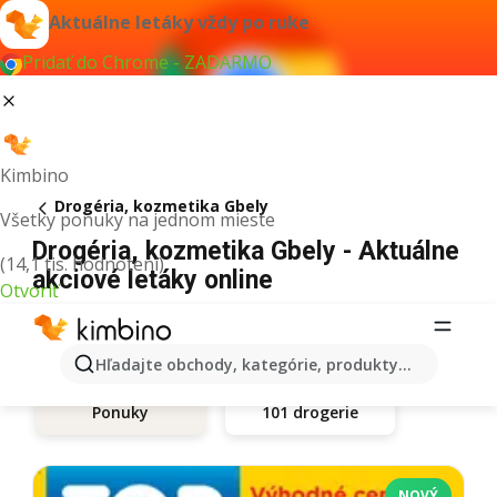
Aktuálne letáky vždy po ruke
Pridať do Chrome - ZADARMO
Kimbino
Drogéria, kozmetika Gbely
Všetky ponuky na jednom mieste
Drogéria, kozmetika Gbely - Aktuálne
(14,1 tis. hodnotení)
akciové letáky online
Otvoriť
Hľadajte obchody, kategórie, produkty...
101 drogerie
Ponuky
NOVÝ