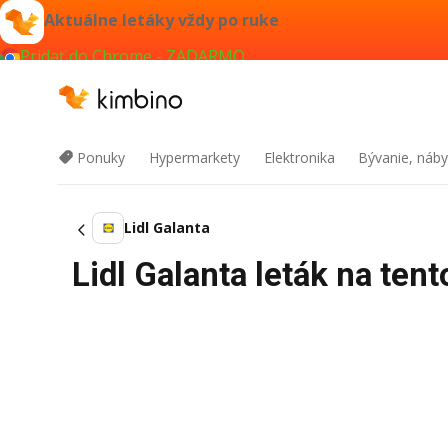
Aktuálne letáky vždy po ruke
Pridať do Chrome - ZADARMO
Ponuky
Hypermarkety
Elektronika
Bývanie, náby
Lidl Galanta
Lidl Galanta leták na ten