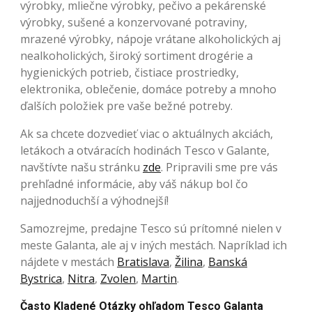
výrobky, mliečne výrobky, pečivo a pekárenské
výrobky, sušené a konzervované potraviny,
mrazené výrobky, nápoje vrátane alkoholických aj
nealkoholických, široký sortiment drogérie a
hygienických potrieb, čistiace prostriedky,
elektronika, oblečenie, domáce potreby a mnoho
ďalších položiek pre vaše bežné potreby.
Ak sa chcete dozvedieť viac o aktuálnych akciách,
letákoch a otváracích hodinách Tesco v Galante,
navštívte našu stránku
zde
. Pripravili sme pre vás
prehľadné informácie, aby váš nákup bol čo
najjednoduchší a výhodnejší!
Samozrejme, predajne Tesco sú prítomné nielen v
meste Galanta, ale aj v iných mestách. Napríklad ich
nájdete v mestách
Bratislava
,
Žilina
,
Banská
Bystrica
,
Nitra
,
Zvolen
,
Martin
.
Často Kladené Otázky ohľadom Tesco Galanta