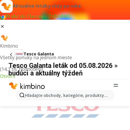
Aktuálne letáky vždy po ruke
Pridať do Chrome - ZADARMO
Kimbino
Tesco Galanta
Všetky ponuky na jednom mieste
Tesco Galanta leták od 05.08.2026 »
(14,1 tis. hodnotení)
budúci a aktuálny týždeň
Otvoriť
REKLAMA
Hľadajte obchody, kategórie, produkty...