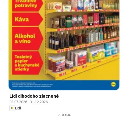
Lidl dlhodobo zlacnené
03.07.2026
-
31.12.2026
Lidl
REKLAMA