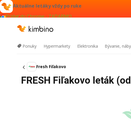
Aktuálne letáky vždy po ruke
Pridať do Chrome - ZADARMO
Ponuky
Hypermarkety
Elektronika
Bývanie, náby
Fresh Fiľakovo
FRESH Fiľakovo leták (od