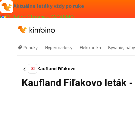
Aktuálne letáky vždy po ruke
Pridať do Chrome - ZADARMO
Ponuky
Hypermarkety
Elektronika
Bývanie, náby
Kaufland Fiľakovo
Kaufland Fiľakovo leták -