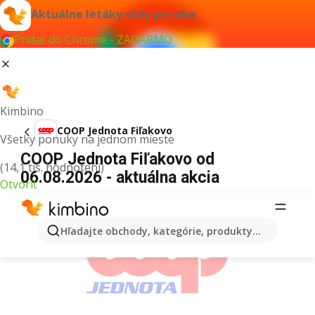
Aktuálne letáky vždy po ruke
Pridať do Chrome - ZADARMO
Kimbino
COOP Jednota Fiľakovo
Všetky ponuky na jednom mieste
COOP Jednota Fiľakovo od
(14,1 tis. hodnotení)
06.08.2026 - aktuálna akcia
Otvoriť
REKLAMA
Hľadajte obchody, kategórie, produkty...