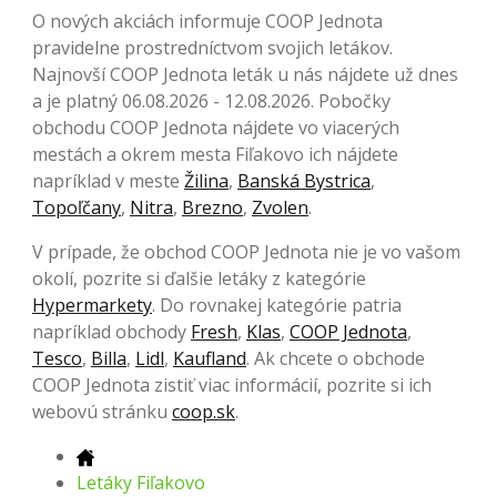
O nových akciách informuje COOP Jednota
pravidelne prostredníctvom svojich letákov.
Najnovší COOP Jednota leták u nás nájdete už dnes
a je platný 06.08.2026 - 12.08.2026. Pobočky
obchodu COOP Jednota nájdete vo viacerých
mestách a okrem mesta Fiľakovo ich nájdete
napríklad v meste
Žilina
,
Banská Bystrica
,
Topoľčany
,
Nitra
,
Brezno
,
Zvolen
.
V prípade, že obchod COOP Jednota nie je vo vašom
okolí, pozrite si ďalšie letáky z kategórie
Hypermarkety
. Do rovnakej kategórie patria
napríklad obchody
Fresh
,
Klas
,
COOP Jednota
,
Tesco
,
Billa
,
Lidl
,
Kaufland
. Ak chcete o obchode
COOP Jednota zistiť viac informácií, pozrite si ich
webovú stránku
coop.sk
.
Letáky Fiľakovo