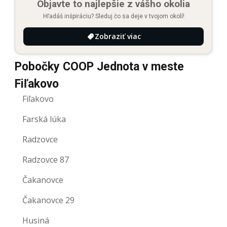
Objavte to najlepšie z vášho okolia
Hľadáš inšpiráciu? Sleduj čo sa deje v tvojom okolí!
Zobraziť viac
Pobočky COOP Jednota v meste
Fiľakovo
Fiľakovo
Farská lúka
Radzovce
Radzovce 87
Čakanovce
Čakanovce 29
Husiná