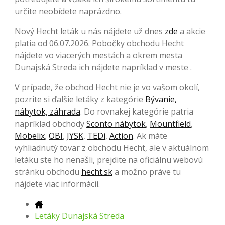
určite neobídete naprázdno.
Nový Hecht leták u nás nájdete už dnes
zde
a akcie
platia od 06.07.2026. Pobočky obchodu Hecht
nájdete vo viacerých mestách a okrem mesta
Dunajská Streda ich nájdete napríklad v meste .
V prípade, že obchod Hecht nie je vo vašom okolí,
pozrite si ďalšie letáky z kategórie
Bývanie,
nábytok, záhrada
. Do rovnakej kategórie patria
napríklad obchody
Sconto nábytok
,
Mountfield
,
Möbelix
,
OBI
,
JYSK
,
TEDi
,
Action
. Ak máte
vyhliadnutý tovar z obchodu Hecht, ale v aktuálnom
letáku ste ho nenašli, prejdite na oficiálnu webovú
stránku obchodu
hecht.sk
a možno práve tu
nájdete viac informácií.
Letáky Dunajská Streda