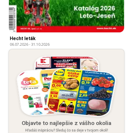
Hecht leták
06.07.2026
-
31.10.2026
Objavte to najlepšie z vášho okolia
Hľadáš inšpiráciu? Sleduj čo sa deje v tvojom okolí!