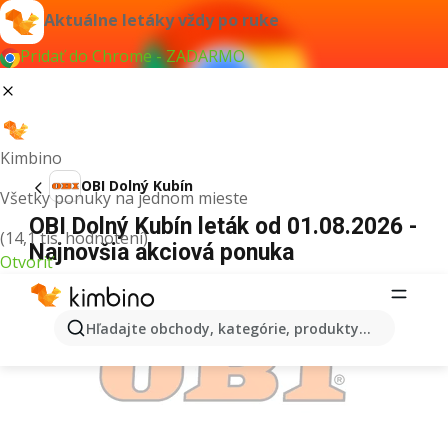
Aktuálne letáky vždy po ruke
Pridať do Chrome - ZADARMO
Kimbino
OBI Dolný Kubín
Všetky ponuky na jednom mieste
OBI Dolný Kubín leták od 01.08.2026 -
(14,1 tis. hodnotení)
Najnovšia akciová ponuka
Otvoriť
REKLAMA
Hľadajte obchody, kategórie, produkty...