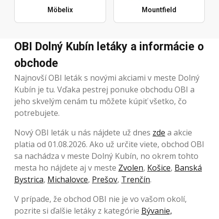
Möbelix
Mountfield
OBI Dolný Kubín letáky a informácie o
obchode
Najnovší OBI leták s novými akciami v meste Dolný
Kubín je tu. Vďaka pestrej ponuke obchodu OBI a
jeho skvelým cenám tu môžete kúpiť všetko, čo
potrebujete.
Nový OBI leták u nás nájdete už dnes
zde
a akcie
platia od 01.08.2026. Ako už určite viete, obchod OBI
sa nachádza v meste Dolný Kubín, no okrem tohto
mesta ho nájdete aj v meste
Zvolen
,
Košice
,
Banská
Bystrica
,
Michalovce
,
Prešov
,
Trenčín
.
V prípade, že obchod OBI nie je vo vašom okolí,
pozrite si ďalšie letáky z kategórie
Bývanie,