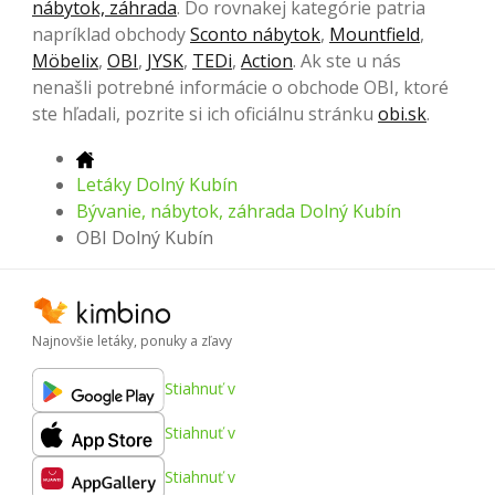
nábytok, záhrada
. Do rovnakej kategórie patria
napríklad obchody
Sconto nábytok
,
Mountfield
,
Möbelix
,
OBI
,
JYSK
,
TEDi
,
Action
. Ak ste u nás
nenašli potrebné informácie o obchode OBI, ktoré
ste hľadali, pozrite si ich oficiálnu stránku
obi.sk
.
Letáky Dolný Kubín
Bývanie, nábytok, záhrada Dolný Kubín
OBI Dolný Kubín
Najnovšie letáky, ponuky a zľavy
Stiahnuť v
Stiahnuť v
Stiahnuť v