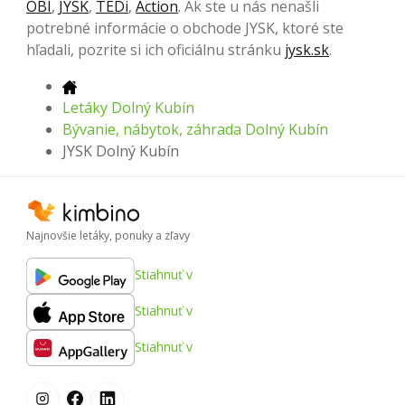
OBI
,
JYSK
,
TEDi
,
Action
. Ak ste u nás nenašli
potrebné informácie o obchode JYSK, ktoré ste
hľadali, pozrite si ich oficiálnu stránku
jysk.sk
.
Letáky Dolný Kubín
Bývanie, nábytok, záhrada Dolný Kubín
JYSK Dolný Kubín
Najnovšie letáky, ponuky a zľavy
Stiahnuť v
Stiahnuť v
Stiahnuť v