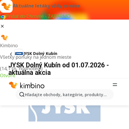
Aktuálne letáky vždy po ruke
Pridať do Chrome - ZADARMO
Kimbino
JYSK Dolný Kubín
Všetky ponuky na jednom mieste
JYSK Dolný Kubín od 01.07.2026 -
(14,1 tis. hodnotení)
aktuálna akcia
Otvoriť
REKLAMA
Hľadajte obchody, kategórie, produkty...