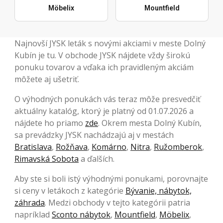
Möbelix
Mountfield
Najnovší JYSK leták s novými akciami v meste Dolný
Kubín je tu. V obchode JYSK nájdete vždy širokú
ponuku tovarov a vďaka ich pravidleným akciám
môžete aj ušetriť.
O výhodných ponukách vás teraz môže presvedčiť
aktuálny katalóg, ktorý je platný od 01.07.2026 a
nájdete ho priamo
zde
. Okrem mesta Dolný Kubín,
sa prevádzky JYSK nachádzajú aj v mestách
Bratislava
,
Rožňava
,
Komárno
,
Nitra
,
Ružomberok
,
Rimavská Sobota
a ďalších.
Aby ste si boli istý výhodnými ponukami, porovnajte
si ceny v letákoch z kategórie
Bývanie, nábytok,
záhrada
. Medzi obchody v tejto kategórii patria
napríklad
Sconto nábytok
,
Mountfield
,
Möbelix
,