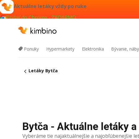
Aktuálne letáky vždy po ruke
Pridať do Chrome - ZADARMO
Ponuky
Hypermarkety
Elektronika
Bývanie, náby
Letáky Bytča
Bytča - Aktuálne letáky a
Vyberáme tie najaktuálnejšie a najobľúbenejšie let