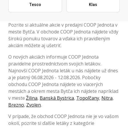
Tesco
Klas
Pozrite si aktuálne akcie v predajni COOP Jednota v
meste Bytča. V obchode COOP Jednota nájdete vždy
širokú ponuku tovarov a vďaka ich pravidleným
akciám môžete aj ušetriť.
O nových akciách informuje COOP Jednota
pravidelne prostredníctvom svojich letákov.
Najnovší COOP Jednota leták u nás nájdete už dnes
a je platný 06.08.2026 - 12.08.2026. Pobočky
obchodu COOP Jednota nájdete vo viacerých
mestách a okrem mesta Bytča ich nájdete napríklad
v meste
Žilina
,
Banská Bystrica
,
Topoľčany
,
Nitra
,
Brezno
,
Zvolen
.
V prípade, že obchod COOP Jednota nie je vo vašom
okolí, pozrite si ďalšie letáky z kategórie