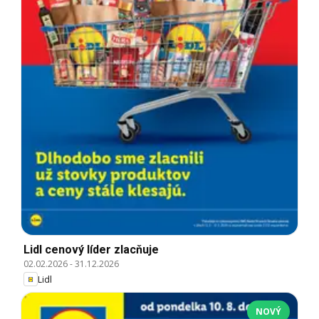
Lidl cenový líder zlacňuje
02.02.2026
-
31.12.2026
Lidl
NOVÝ