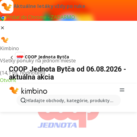
Aktuálne letáky vždy po ruke
Pridať do Chrome - ZADARMO
Kimbino
COOP Jednota Bytča
Všetky ponuky na jednom mieste
COOP Jednota Bytča od 06.08.2026 -
(14,1 tis. hodnotení)
aktuálna akcia
Otvoriť
REKLAMA
Hľadajte obchody, kategórie, produkty...