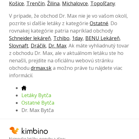
Košice
,
Trenčín
,
Žilina
,
Michalovce
,
Topoľčany
.
V prípade, že obchod Dr. Max nie je vo vašom okolí,
pozrite si ďalšie letáky z kategórie
Ostatné
. Do
rovnakej kategórie patria napríklad obchody
Schneider lekáreň
,
Tchibo
,
1day
,
BENU Lekáreň
,
Slovnaft
,
Dráčik
,
Dr. Max
. Ak máte vyhliadnutý tovar
z obchodu Dr. Max, ale v aktuálnom letáku ste ho
nenašli, prejdite na oficiálnu webovú stránku
obchodu
drmax.sk
a možno práve tu nájdete viac
informácií.
Letáky Bytča
Ostatné Bytča
Dr. Max Bytča
Najnovšie letáky, ponuky a zľavy