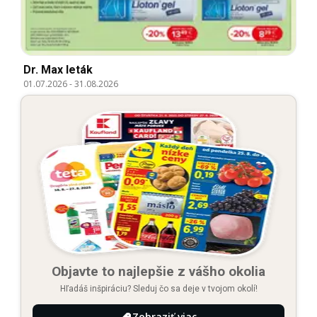
Dr. Max leták
01.07.2026
-
31.08.2026
Objavte to najlepšie z vášho okolia
Hľadáš inšpiráciu? Sleduj čo sa deje v tvojom okolí!
Zobraziť viac