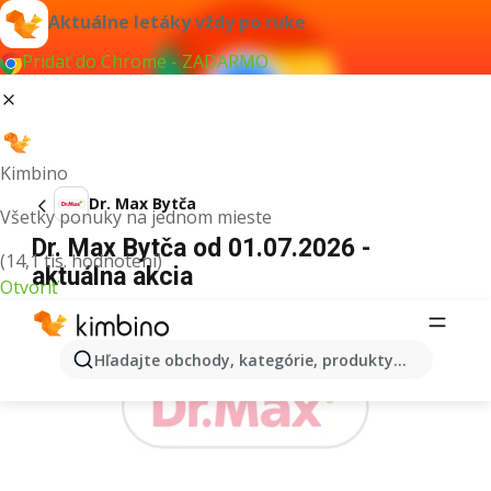
Aktuálne letáky vždy po ruke
Pridať do Chrome - ZADARMO
Kimbino
Dr. Max Bytča
Všetky ponuky na jednom mieste
Dr. Max Bytča od 01.07.2026 -
(14,1 tis. hodnotení)
aktuálna akcia
Otvoriť
REKLAMA
Hľadajte obchody, kategórie, produkty...