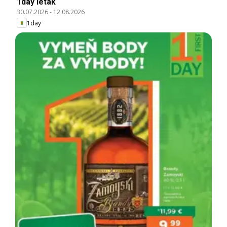
1day leták
30.07.2026
-
12.08.2026
1day