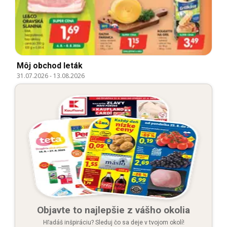
Môj obchod leták
31.07.2026
-
13.08.2026
Objavte to najlepšie z vášho okolia
Hľadáš inšpiráciu? Sleduj čo sa deje v tvojom okolí!