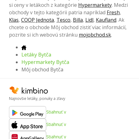
si ceny v letákoch z kategórie
Hypermarkety
. Medzi
obchody v tejto kategórii patria napríklad
Fresh
,
Klas
,
COOP Jednota
,
Tesco
,
Billa
,
Lidl
,
Kaufland
. Ak
chcete o obchode Môj obchod zistiť viac informácií,
pozrite si ich webovú stránku
mojobchod.sk
.
Letáky Bytča
Hypermarkety Bytča
Môj obchod Bytča
Najnovšie letáky, ponuky a zľavy
Stiahnuť v
Stiahnuť v
Stiahnuť v