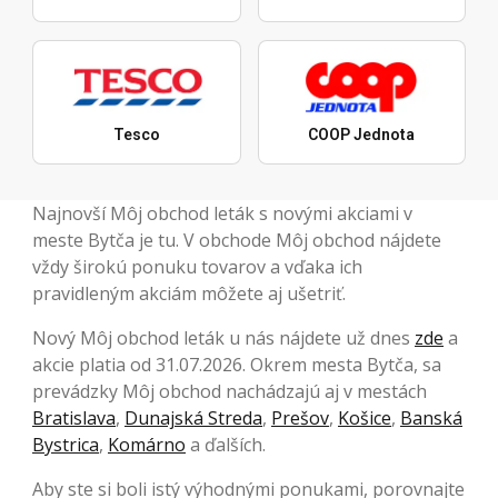
Tesco
COOP Jednota
Najnovší Môj obchod leták s novými akciami v
meste Bytča je tu. V obchode Môj obchod nájdete
vždy širokú ponuku tovarov a vďaka ich
pravidleným akciám môžete aj ušetriť.
Nový Môj obchod leták u nás nájdete už dnes
zde
a
akcie platia od 31.07.2026. Okrem mesta Bytča, sa
prevádzky Môj obchod nachádzajú aj v mestách
Bratislava
,
Dunajská Streda
,
Prešov
,
Košice
,
Banská
Bystrica
,
Komárno
a ďalších.
Aby ste si boli istý výhodnými ponukami, porovnajte