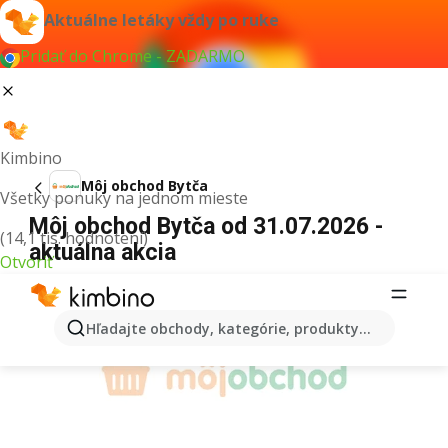
Aktuálne letáky vždy po ruke
Pridať do Chrome - ZADARMO
Kimbino
Môj obchod Bytča
Všetky ponuky na jednom mieste
Môj obchod Bytča od 31.07.2026 -
(14,1 tis. hodnotení)
aktuálna akcia
Otvoriť
REKLAMA
Hľadajte obchody, kategórie, produkty...