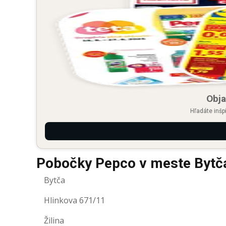
Obja
Hľadáte inšp
Pobočky Pepco v meste Bytč
Bytča
Hlinkova 671/11
Žilina