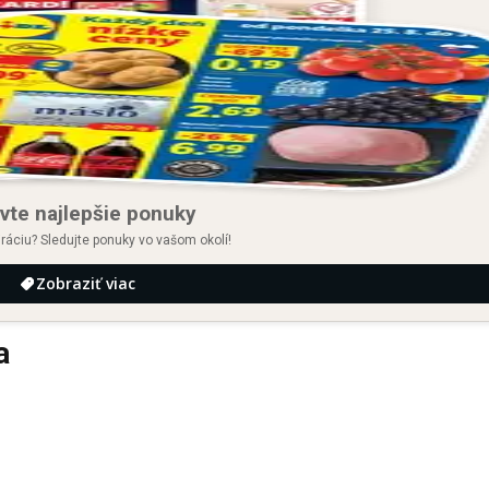
vte najlepšie ponuky
iráciu? Sledujte ponuky vo vašom okolí!
Zobraziť viac
a