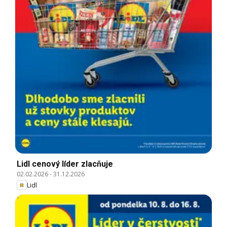
Lidl cenový líder zlacňuje
02.02.2026
-
31.12.2026
Lidl