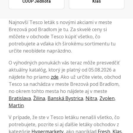
COOP Jednota
Klas
Najnovší Tesco leták s novými akciami v meste
Brezová pod Bradlom je tu. Za skvelé ceny si
môžete v obchode Tesco kúpiť všetko, čo
potrebujete a vďaka ich širokému sortimentu tu
určite neobídete naprázdno.
O výhodných ponukách vás teraz môže presvedčiť
aktuálny katalóg, ktorý je platný od 05.08.2026 a
nájdete ho priamo
zde
. Ako už určite viete, obchod
Tesco sa nachádza v meste Brezová pod Bradlom,
no okrem tohto mesta ho nájdete aj v meste
Bratislava
,
Žilina
,
Banská Bystrica
,
Nitra
,
Zvolen
,
Martin
.
V prípade, že ste v Tesco letáku nenašli všetko, čo
potrebujete, pozrite si aj ďalšie letáky obchodov z
kategórie
Hypermarkety
, ako napríklad
Fresh
,
Klas
,