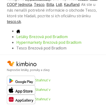
COOP Jednota
,
Tesco
,
Billa
,
Lidl
,
Kaufland
. Ak ste u
nás nenašli potrebné informácie o obchode Tesco,
ktoré ste hľadali, pozrite si ich oficiálnu stránku
tesco.sk
.
Letáky Brezová pod Bradlom
Hypermarkety Brezová pod Bradlom
Tesco Brezová pod Bradlom
Najnovšie letáky, ponuky a zľavy
Stiahnuť v
Stiahnuť v
Stiahnuť v