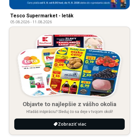
Tesco Supermarket - leták
05.08.2026
-
11.08.2026
Objavte to najlepšie z vášho okolia
Hľadáš inšpiráciu? Sleduj čo sa deje v tvojom okolí!
Zobraziť viac