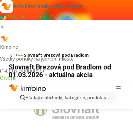
Aktuálne letáky vždy po ruke
Pridať do Chrome - ZADARMO
Kimbino
Slovnaft Brezová pod Bradlom
Všetky ponuky na jednom mieste
Slovnaft Brezová pod Bradlom od
(14,1 tis. hodnotení)
01.03.2026 - aktuálna akcia
Otvoriť
REKLAMA
Hľadajte obchody, kategórie, produkty...