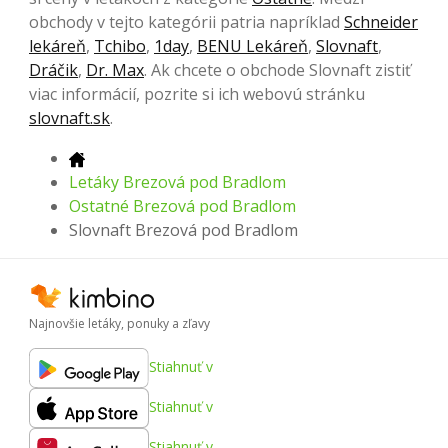
obchody v tejto kategórii patria napríklad
Schneider
lekáreň
,
Tchibo
,
1day
,
BENU Lekáreň
,
Slovnaft
,
Dráčik
,
Dr. Max
. Ak chcete o obchode Slovnaft zistiť
viac informácií, pozrite si ich webovú stránku
slovnaft.sk
.
Letáky Brezová pod Bradlom
Ostatné Brezová pod Bradlom
Slovnaft Brezová pod Bradlom
Najnovšie letáky, ponuky a zľavy
Stiahnuť v
Stiahnuť v
Stiahnuť v