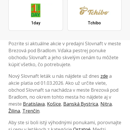
1day
Tchibo
Pozrite si aktuálne akcie v predajni Slovnaft v meste
Brezová pod Bradlom. Vďaka pestrej ponuke
obchodu Slovnaft a jeho skvelým cenám tu môžete
kúpiť všetko, čo potrebujete.
Nový Slovnaft leták u nás nájdete už dnes
zde
a
akcie platia od 01.03.2026. Ako už určite viete,
obchod Slovnaft sa nachádza v meste Brezová pod
Bradlom, no okrem tohto mesta ho nájdete aj v
meste
Bratislava
,
Košice
,
Banská Bystrica
,
Nitra
,
Žilina
,
Trenčín
.
Aby ste si boli istý výhodnými ponukami, porovnajte
si ceny v letákoch z kategórie
Ostatné
. Medzi