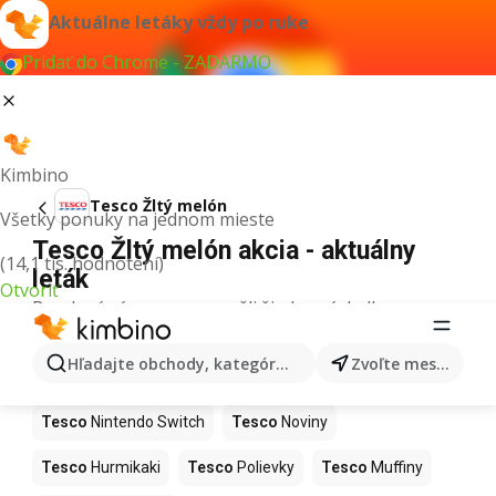
Aktuálne letáky vždy po ruke
Pridať do Chrome - ZADARMO
Kimbino
Tesco Žltý melón
Všetky ponuky na jednom mieste
Tesco Žltý melón akcia - aktuálny
(14,1 tis. hodnotení)
leták
Otvoriť
Pre daný výraz sme nenašli žiadne výsledky.
Ďalšie produkty v obchodoch Tesco
Hľadajte obchody, kategórie, produkty...
Zvoľte mesto
Tesco
Kapor
Tesco
Ashwagandha
Tesco
Nintendo Switch
Tesco
Noviny
Tesco
Hurmikaki
Tesco
Polievky
Tesco
Muffiny