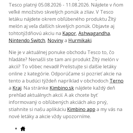
Tesco platný 05.08.2026 - 11.08.2026. Nájdete v ňom
veľké množstvo skvelých ponúk a zliav. V Tesco
letáku nájdete okrem obľúbeného produktu Žltý
melón aj veľa ďalších skvelých ponúk. Objavte aj
tohtotýždňovú akciu na
Kapor
,
Ashwagandha
,
Nintendo Switch
,
Noviny
a
Hurmikaki
.
Nie je v aktuálnej ponuke obchodu Tesco to, čo
hľadáte? Nenašli ste tam ani produkt Žltý melón v
akcii? To vôbec nevadí! Prelistujte si ďalšie letáky
online z kategórie. Odporúčame si pozrieť akcie na
tento a budúci týždeň napríklad v obchodoch
Terno
a
Kraj
. Na stránke
Kimbino.sk
nájdete každý deň
prehľad aktuálnych akcií. A ak chcete byť
informovaný o obľúbených akciách ako prvý,
stiahnite si našu aplikáciu
Kimbino app
a my vás na
nové letáky a akcie vždy upozorníme.