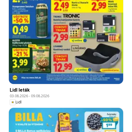
Lidl leták
03.08.2026
-
09.08.2026
Lidl