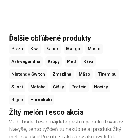
Ďalšie obľúbené produkty
Pizza
Kiwi
Kapor
Mango
Maslo
Ashwagandha
Krúpy
Med
Káva
Nintendo Switch
Zmrzlina
Mäso
Tiramisu
Sushi
Matcha
Šišky
Protein
Noviny
Rajec
Hurmikaki
Žltý melón Tesco akcia
V obchode Tesco nájdete pestrú ponuku tovarov.
Navyše, tento týždeň tu nakúpite aj produkt Žltý
melón v akcii! Pozrite si aktuálny akciový leták