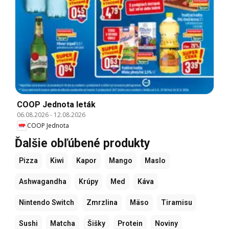
COOP Jednota leták
06.08.2026
-
12.08.2026
COOP Jednota
Ďalšie obľúbené produkty
Pizza
Kiwi
Kapor
Mango
Maslo
Ashwagandha
Krúpy
Med
Káva
Nintendo Switch
Zmrzlina
Mäso
Tiramisu
Sushi
Matcha
Šišky
Protein
Noviny