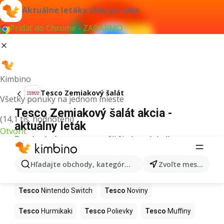
Aktuálne letáky vždy po ruke
Pridať do Chrome - ZADARMO
Kimbino
Tesco Zemiakový šalát
Všetky ponuky na jednom mieste
Tesco Zemiakový šalát akcia -
(14,1 tis. hodnotení)
aktuálny leták
Otvoriť
Pre daný výraz sme nenašli žiadne výsledky.
Ďalšie produkty v obchodoch Tesco
Hľadajte obchody, kategórie, produkty...
Zvoľte mesto
Tesco
Kapor
Tesco
Ashwagandha
Tesco
Nintendo Switch
Tesco
Noviny
Tesco
Hurmikaki
Tesco
Polievky
Tesco
Muffiny