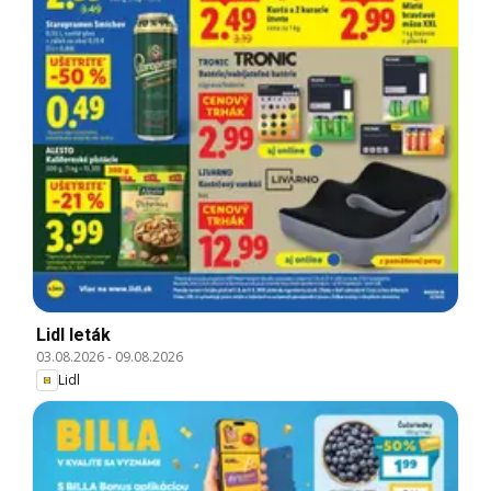
Lidl leták
03.08.2026
-
09.08.2026
Lidl