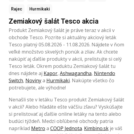
Rajec
Hurmikaki
Zemiakový šalát Tesco akcia
Produkt Zemiakový šalát je práve teraz v akcii v
obchode Tesco. Pozrite si aktuálny akciový leták
Tesco platný 05.08.2026 - 11.08.2026. Nájdete v ňom
veľké množstvo skvelých ponúk a zliav. Ak chcete
nakúpiť aj ďalšie produkty v akcii, prelistujte si celý
Tesco leták. Okrem poduktu Zemiakový šalát tu
dnes nájdete aj
Kapor
,
Ashwagandha
,
Nintendo
Switch
,
Noviny
a
Hurmikaki
. Nakúpte všetko čo
potrebujete, ale výhodne!
Nenašli ste v letáku Tesco produkt Zemiakový šalát
v akcii? Alebo hľadáte ešte väčšiu zľavu? Vyskúšajte
si prelistovať aj ďalšie online letáky na tento alebo
budúci týždeň. Medzi obľúbené obchody patria
napríklad
Metro
a
COOP Jednota
.
Kimbino.sk
je váš