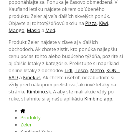
poponáhľajte sa. Ponuka je časovo obmedzená. V
Kaufland letáku nájdete okrem obľúbeného
produktu Zeler aj veľa ďalších skvelých ponúk.
Objavte aj tohtotýždňovú akciu na
Pizza
,
Kiwi
,
Mango
,
Maslo
a
Med
.
Produkt Zeler nájdete v zľave aj v ďalších
obchodoch. Ak chcete zistiť, kto ponúka najlepšiu
cenu počas tohto alebo budúceho týždňa, pozrite si
aj ďalšie letáky z kategórie. Prelistujte si napríklad
online letáky z obchodov
Lidl
,
Tesco
,
Metro
,
KON -
RAD
a
Kinekus
. Ak chcete ušetriť, nezabudnite si
vždy pred nákupom prelistovať akciové letáky na
stránke
Kimbino.sk
. A aby ste mali akcie vždy po
ruke, stiahnite si aj našu aplikáciu
Kimbino app
.
Produkty
Zeler
Kaufland Zeler