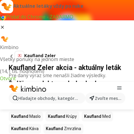
Aktuálne letáky vždy po ruke
Pridať do Chrome - ZADARMO
Kimbino
Kaufland Zeler
Všetky ponuky na jednom mieste
Kaufland Zeler akcia - aktuálny leták
(14,1 tis. hodnotení)
Pre daný výraz sme nenašli žiadne výsledky.
Otvoriť
Ďalšie produkty v obchodoch
Kaufland
Hľadajte obchody, kategórie, produkty...
Zvoľte mesto
Kaufland
Pizza
Kaufland
Kiwi
Kaufland
Mango
Kaufland
Maslo
Kaufland
Krúpy
Kaufland
Med
Kaufland
Káva
Kaufland
Zmrzlina