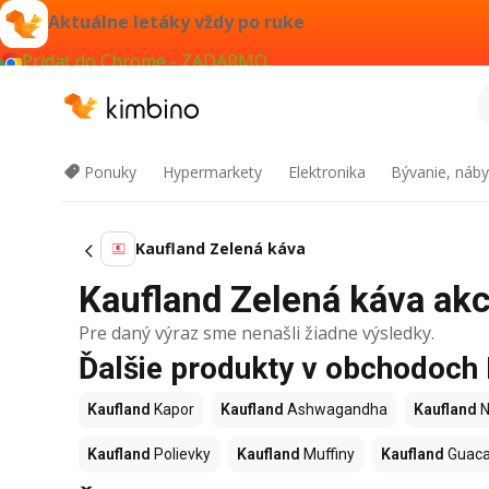
Aktuálne letáky vždy po ruke
Pridať do Chrome - ZADARMO
Ponuky
Hypermarkety
Elektronika
Bývanie, náby
Kaufland Zelená káva
Kaufland Zelená káva akci
Pre daný výraz sme nenašli žiadne výsledky.
Ďalšie produkty v obchodoch
Kaufland
Kapor
Kaufland
Ashwagandha
Kaufland
N
Kaufland
Polievky
Kaufland
Muffiny
Kaufland
Guac