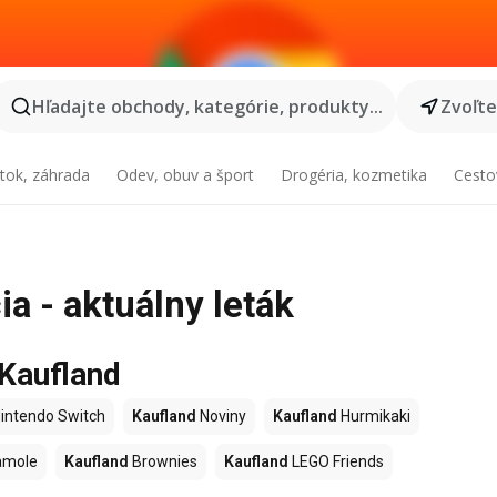
Hľadajte obchody, kategórie, produkty...
Zvoľt
tok, záhrada
Odev, obuv a šport
Drogéria, kozmetika
Cesto
a - aktuálny leták
 Kaufland
intendo Switch
Kaufland
Noviny
Kaufland
Hurmikaki
amole
Kaufland
Brownies
Kaufland
LEGO Friends