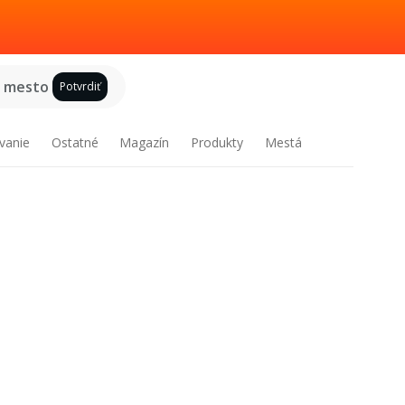
e mesto
Potvrdiť
vanie
Ostatné
Magazín
Produkty
Mestá