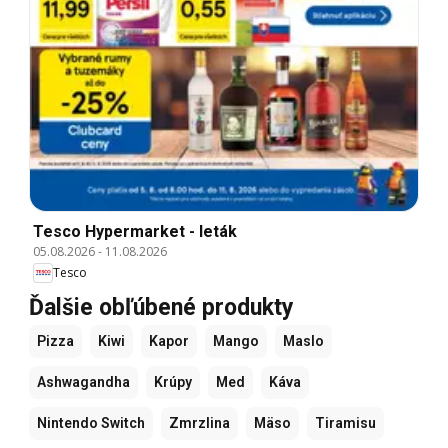
Tesco Hypermarket - leták
05.08.2026
-
11.08.2026
Tesco
Ďalšie obľúbené produkty
Pizza
Kiwi
Kapor
Mango
Maslo
Ashwagandha
Krúpy
Med
Káva
Nintendo Switch
Zmrzlina
Mäso
Tiramisu