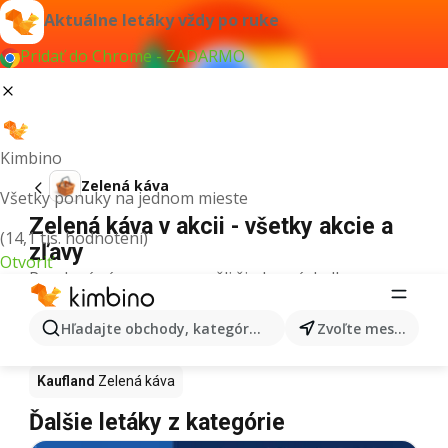
Aktuálne letáky vždy po ruke
Pridať do Chrome - ZADARMO
Kimbino
Zelená káva
Všetky ponuky na jednom mieste
Zelená káva v akcii - všetky akcie a
(14,1 tis. hodnotení)
zľavy
Otvoriť
Pre daný výraz sme nenašli žiadne výsledky.
Zelená káva v akcii - Kde kúpiť?
Hľadajte obchody, kategórie, produkty...
Zvoľte mesto
Tesco
Zelená káva
Lidl
Zelená káva
Kaufland
Zelená káva
Ďalšie letáky z kategórie