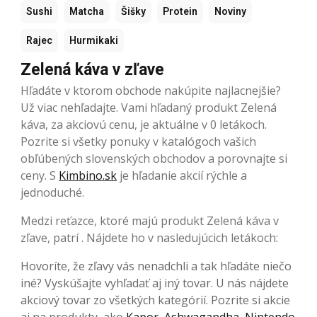
Sushi
Matcha
Šišky
Protein
Noviny
Rajec
Hurmikaki
Zelená káva v zľave
Hľadáte v ktorom obchode nakúpite najlacnejšie?
Už viac nehľadajte. Vami hľadaný produkt Zelená
káva, za akciovú cenu, je aktuálne v 0 letákoch.
Pozrite si všetky ponuky v katalógoch vašich
obľúbených slovenských obchodov a porovnajte si
ceny. S
Kimbino.sk
je hľadanie akcií rýchle a
jednoduché.
Medzi reťazce, ktoré majú produkt Zelená káva v
zľave, patrí . Nájdete ho v nasledujúcich letákoch:
Hovoríte, že zľavy vás nenadchli a tak hľadáte niečo
iné? Vyskúšajte vyhľadať aj iný tovar. U nás nájdete
akciový tovar zo všetkých kategórií. Pozrite si akcie
aj na produkty, ako
Kapor
,
Ashwagandha
,
Nintendo