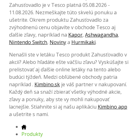
Zahusťovadlo je v Tesco platná 05.08.2026 -
11.08.2026. Nezmeškajte túto skvelú ponuku a
ušetrite. Okrem produktu Zahusťovadlo za
zvýhodnenú cenu objavíte v obchode Tesco aj
ďalšie zľavy, napríklad na
Kapor
,
Ashwagandha
,
Nintendo Switch
,
Noviny
a
Hurmikaki
.
Nenašli ste v letáku Tesco produkt Zahusťovadlo v
akcii? Alebo hľadáte ešte väčšiu zľavu? Vyskúšajte si
prelistovať aj ďalšie online letáky na tento alebo
budúci týždeň. Medzi obľúbené obchody patria
napríklad .
Kimbino.sk
je váš partner v nakupovaní.
Každý deň sa snaží zbierať všetky výhodné akcie,
zľavy a ponuky, aby ste vy mohli nakupovať
lacnejšie. Stiahnite si aj našu aplikáciu
Kimbino app
a ušetrite s nami.
Produkty