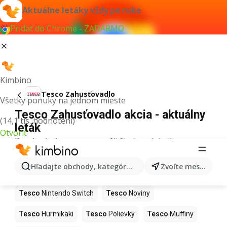
Aktuálne letáky vždy po ruke
Pridať do Chrome - ZADARMO
Kimbino
Tesco Zahusťovadlo
Všetky ponuky na jednom mieste
Tesco Zahusťovadlo akcia - aktuálny
(14,1 tis. hodnotení)
leták
Otvoriť
Pre daný výraz sme nenašli žiadne výsledky.
Ďalšie produkty v obchodoch Tesco
Hľadajte obchody, kategórie, produkty...
Zvoľte mesto
Tesco
Kapor
Tesco
Ashwagandha
Tesco
Nintendo Switch
Tesco
Noviny
Tesco
Hurmikaki
Tesco
Polievky
Tesco
Muffiny