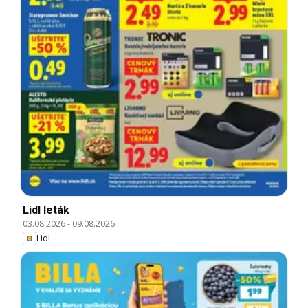
Lidl leták
03.08.2026
-
09.08.2026
Lidl