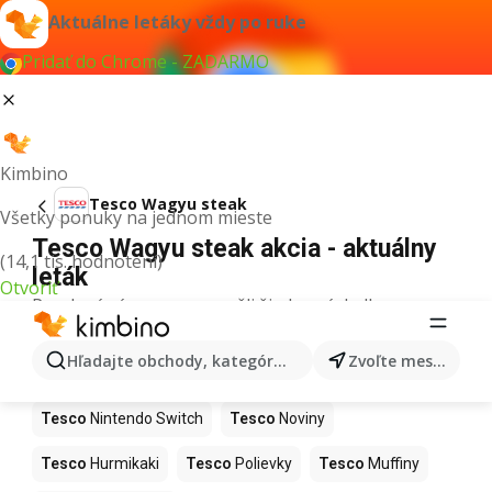
Aktuálne letáky vždy po ruke
Pridať do Chrome - ZADARMO
Kimbino
Tesco Wagyu steak
Všetky ponuky na jednom mieste
Tesco Wagyu steak akcia - aktuálny
(14,1 tis. hodnotení)
leták
Otvoriť
Pre daný výraz sme nenašli žiadne výsledky.
Ďalšie produkty v obchodoch Tesco
Hľadajte obchody, kategórie, produkty...
Zvoľte mesto
Tesco
Kapor
Tesco
Ashwagandha
Tesco
Nintendo Switch
Tesco
Noviny
Tesco
Hurmikaki
Tesco
Polievky
Tesco
Muffiny