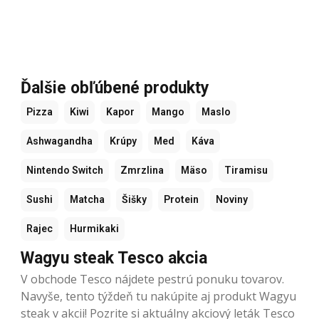
Ďalšie obľúbené produkty
Pizza
Kiwi
Kapor
Mango
Maslo
Ashwagandha
Krúpy
Med
Káva
Nintendo Switch
Zmrzlina
Mäso
Tiramisu
Sushi
Matcha
Šišky
Protein
Noviny
Rajec
Hurmikaki
Wagyu steak Tesco akcia
V obchode Tesco nájdete pestrú ponuku tovarov.
Navyše, tento týždeň tu nakúpite aj produkt Wagyu
steak v akcii! Pozrite si aktuálny akciový leták Tesco