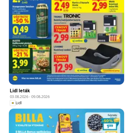
Lidl leták
03.08.2026
-
09.08.2026
Lidl