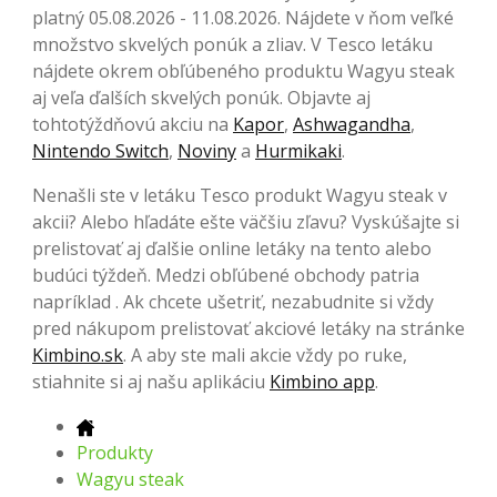
platný 05.08.2026 - 11.08.2026. Nájdete v ňom veľké
množstvo skvelých ponúk a zliav. V Tesco letáku
nájdete okrem obľúbeného produktu Wagyu steak
aj veľa ďalších skvelých ponúk. Objavte aj
tohtotýždňovú akciu na
Kapor
,
Ashwagandha
,
Nintendo Switch
,
Noviny
a
Hurmikaki
.
Nenašli ste v letáku Tesco produkt Wagyu steak v
akcii? Alebo hľadáte ešte väčšiu zľavu? Vyskúšajte si
prelistovať aj ďalšie online letáky na tento alebo
budúci týždeň. Medzi obľúbené obchody patria
napríklad . Ak chcete ušetriť, nezabudnite si vždy
pred nákupom prelistovať akciové letáky na stránke
Kimbino.sk
. A aby ste mali akcie vždy po ruke,
stiahnite si aj našu aplikáciu
Kimbino app
.
Produkty
Wagyu steak