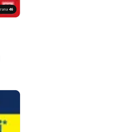
trana
46