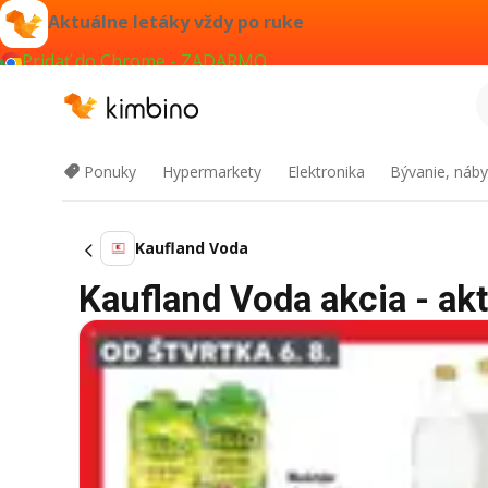
Aktuálne letáky vždy po ruke
Pridať do Chrome - ZADARMO
Ponuky
Hypermarkety
Elektronika
Bývanie, náby
Kaufland Voda
Kaufland Voda akcia - akt