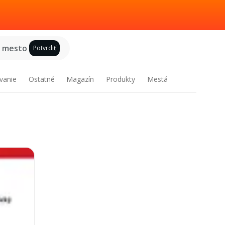
e mesto
Potvrdiť
vanie
Ostatné
Magazín
Produkty
Mestá