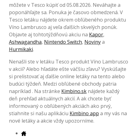
môžete v Tesco kúpiť od 05.08.2026. Neváhajte a
poponáhľajte sa. Ponuka je časovo obmedzená. V
Tesco letáku nájdete okrem obľúbeného produktu
Víno Lambrusco aj veľa ďalších skvelých ponúk.
Objavte aj tohtotýždňovú akciu na
Kapor
,
Ashwagandha
,
Nintendo Switch
,
Noviny
a
Hurmikaki
.
Nenašli ste v letáku Tesco produkt Víno Lambrusco
v akcii? Alebo hľadáte ešte väčšiu zľavu? Vyskúšajte
si prelistovať aj ďalšie online letáky na tento alebo
budúci týždeň. Medzi obľúbené obchody patria
napríklad . Na stránke
Kimbino.sk
nájdete každý
deň prehľad aktuálnych akcií. A ak chcete byť
informovaný o obľúbených akciách ako prvý,
stiahnite si našu aplikáciu
Kimbino app
a my vás na
nové letáky a akcie vždy upozorníme.