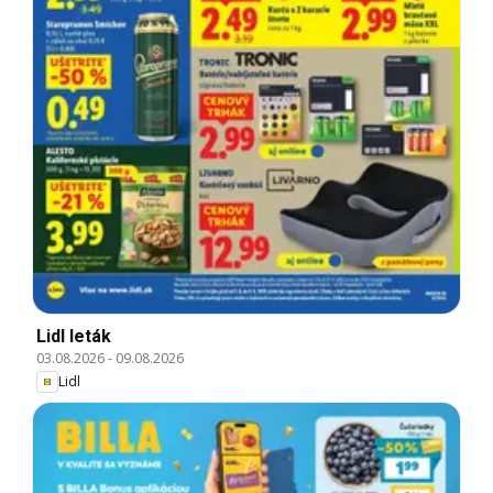
Lidl leták
03.08.2026
-
09.08.2026
Lidl