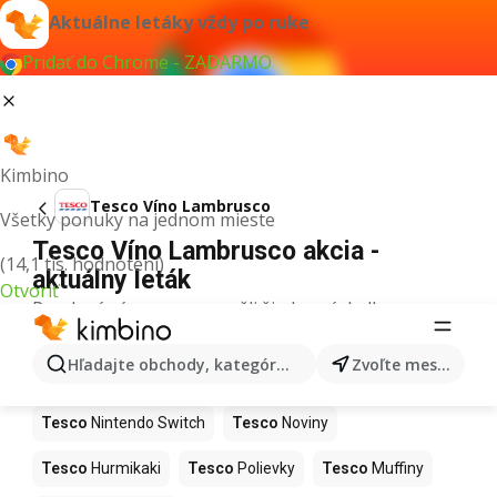
Aktuálne letáky vždy po ruke
Pridať do Chrome - ZADARMO
Kimbino
Tesco Víno Lambrusco
Všetky ponuky na jednom mieste
Tesco Víno Lambrusco akcia -
(14,1 tis. hodnotení)
aktuálny leták
Otvoriť
Pre daný výraz sme nenašli žiadne výsledky.
Ďalšie produkty v obchodoch Tesco
Hľadajte obchody, kategórie, produkty...
Zvoľte mesto
Tesco
Kapor
Tesco
Ashwagandha
Tesco
Nintendo Switch
Tesco
Noviny
Tesco
Hurmikaki
Tesco
Polievky
Tesco
Muffiny