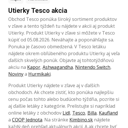
Utierky Tesco akcia
Obchod Tesco ponúka široký sortiment produktov
v zľave a tento týždeň tu nájdete v akcii aj produkt
Utierky. Produkt Utierky v zľave si môžete v Tesco
kúpiť od 05.08.2026. Neváhajte a poponáhľajte sa.
Ponuka je časovo obmedzená. V Tesco letáku
nájdete okrem obľúbeného produktu Utierky aj veľa
ďalších skvelých ponúk. Objavte aj tohtotýždňovú
akciu na
Kapor
,
Ashwagandha
,
Nintendo Switch
,
Noviny
a
Hurmikaki
.
Produkt Utierky nájdete v zľave aj v ďalších
obchodoch. Ak chcete zistiť, kto ponúka najlepšiu
cenu počas tohto alebo budúceho týždňa, pozrite si
aj ďalšie letáky z kategórie. Prelistujte si napríklad
online letáky z obchodov
Lidl
,
Tesco
,
Billa
,
Kaufland
a
COOP Jednota
. Na stránke
Kimbino.sk
nájdete
každý deň prehľad aktuálnych akcií. A ak chcete byť