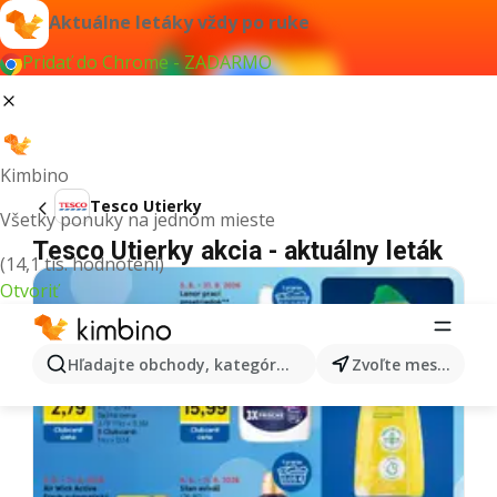
Aktuálne letáky vždy po ruke
Pridať do Chrome - ZADARMO
Kimbino
Tesco Utierky
Všetky ponuky na jednom mieste
Tesco Utierky akcia - aktuálny leták
(14,1 tis. hodnotení)
Otvoriť
Hľadajte obchody, kategórie, produkty...
Zvoľte mesto