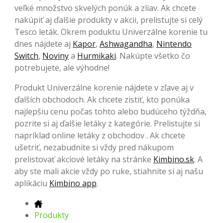
veľké množstvo skvelých ponúk a zliav. Ak chcete
nakúpiť aj ďalšie produkty v akcii, prelistujte si celý
Tesco leták. Okrem poduktu Univerzálne korenie tu
dnes nájdete aj
Kapor
,
Ashwagandha
,
Nintendo
Switch
,
Noviny
a
Hurmikaki
. Nakúpte všetko čo
potrebujete, ale výhodne!
Produkt Univerzálne korenie nájdete v zľave aj v
ďalších obchodoch. Ak chcete zistiť, kto ponúka
najlepšiu cenu počas tohto alebo budúceho týždňa,
pozrite si aj ďalšie letáky z kategórie. Prelistujte si
napríklad online letáky z obchodov . Ak chcete
ušetriť, nezabudnite si vždy pred nákupom
prelistovať akciové letáky na stránke
Kimbino.sk
. A
aby ste mali akcie vždy po ruke, stiahnite si aj našu
aplikáciu
Kimbino app
.
Produkty