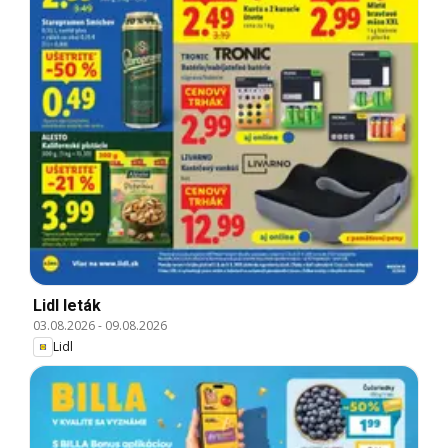
Lidl leták
03.08.2026
-
09.08.2026
Lidl